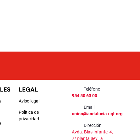
LES
LEGAL
Teléfono
954 50 63 00
a
Aviso legal
Email
Política de
union@andalucia.ugt.org
privacidad
a
Dirección
Avda. Blas Infante, 4,
a
7ª planta Sevilla