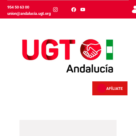
Skip to Main Content
954 50 63 00
union@andalucia.ugt.org
AFÍLIATE
Entrevistas