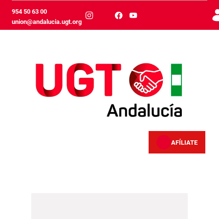
Skip to Main Content
954 50 63 00
union@andalucia.ugt.org
AFÍLIATE
Empleados