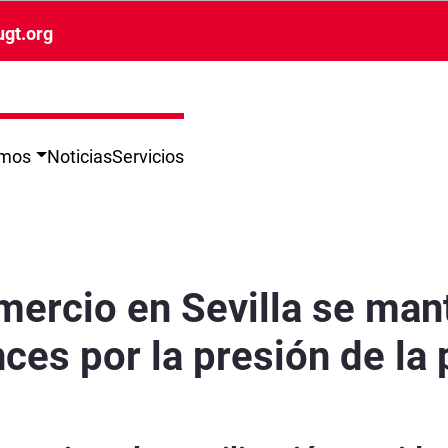
ugt.org
omos
Noticias
Servicios
ara el 17 de abril tras avances por la presión d
mercio en Sevilla se mant
nces por la presión de la p