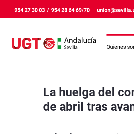
Zum Hauptinhalt springen
954 27 30 03
/
954 28 64 69/70
union@sevilla.
Quienes s
La huelga del comercio en Sevilla se mantiene p
La huelga del co
de abril tras ava