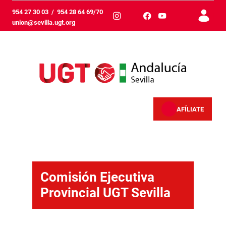
Zum Hauptinhalt springen
954 27 30 03
/
954 28 64 69/70
union@sevilla.ugt.org
AFÍLIATE
Comisión ejecutiva provincial - Sevilla
Comisión Ejecutiva
Provincial UGT Sevilla