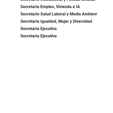
Secretaria Empleo, Vivienda e IA
Carm
Secretario Salud Laboral y Medio Ambiente
José
Secretaria Igualdad, Mujer y Diversidad
Puri
Secretaria Ejecutiva
Inma
Secretaria Ejecutiva
Pame