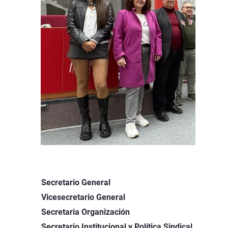
Secretario General
Juan
Vicesecretario General
Anto
Secretaria Organización
Elo 
Secretario Institucional y Política Sindical
Pe