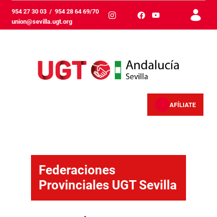
Zum Hauptinhalt springen
954 27 30 03
/
954 28 64 69/70
union@sevilla.ugt.org
AFÍLIATE
Federaciones provinciales - Sevilla
Federaciones
Provinciales UGT Sevilla