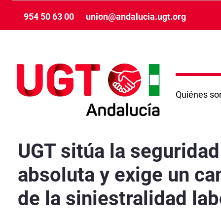
Zum Hauptinhalt springen
954 50 63 00
union@andalucia.ugt.org
Quiénes s
UGT sitúa la seguridad y la salud en el trabaj
UGT sitúa la seguridad 
absoluta y exige un ca
de la siniestralidad lab