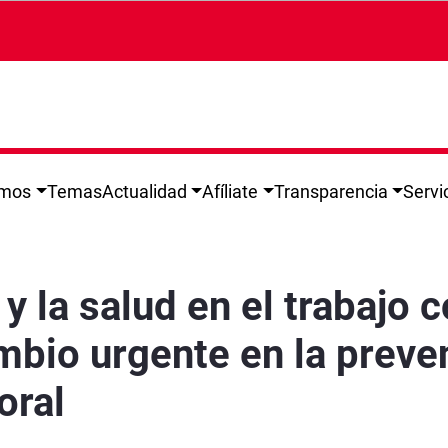
omos
Temas
Actualidad
Afíliate
Transparencia
Servi
o como prioridad absoluta y exige un cambio ur
y la salud en el trabajo 
mbio urgente en la preve
oral