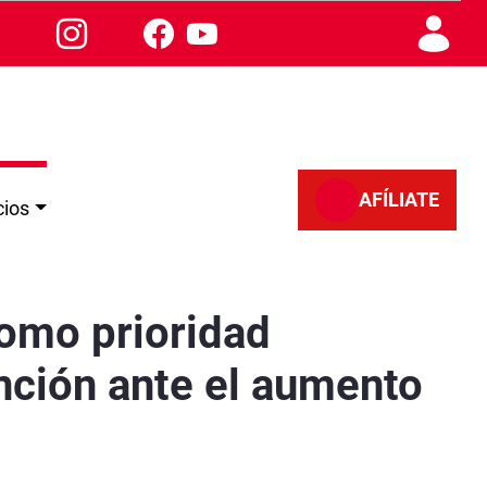
AFÍLIATE
cios
gente en la prevención ante el aumento de la si
como prioridad
nción ante el aumento