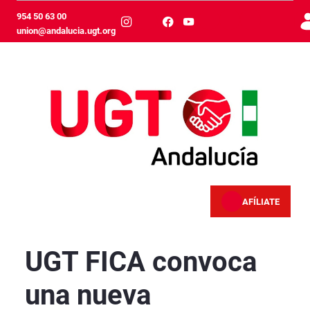
Zum Hauptinhalt springen
954 50 63 00
union@andalucia.ugt.org
AFÍLIATE
UGT FICA convoca una nueva concentración en S
UGT FICA convoca
una nueva