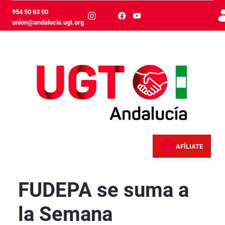
Zum Hauptinhalt springen
954 50 63 00
union@andalucia.ugt.org
AFÍLIATE
FUDEPA se suma a la Semana Internacional de
FUDEPA se suma a
la Semana