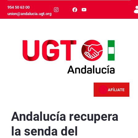
Zum Hauptinhalt springen
954 50 63 00
union@andalucia.ugt.org
AFÍLIATE
Andalucía recupera la senda del descenso del
Andalucía recupera
la senda del