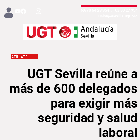
تخطي إلى المحتوى الرئيسي
954 28 64 69/70
/
954 27 30 03
union@sevilla.ugt.org
AFÍLIATE
r más seguridad y salud laboral - Sevilla
UGT Sevilla reúne a
más de 600 delegados
para exigir más
seguridad y salud
laboral