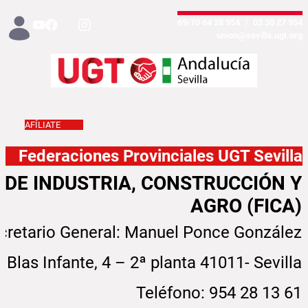
تخطي إلى المحتوى الرئيسي
954 28 64 69/70
/
954 27 30 03
union@sevilla.ugt.org
AFÍLIATE
Federaciones provinciales - Sevilla
Federaciones Provinciales UGT Sevilla
 DE INDUSTRIA, CONSTRUCCIÓN Y
AGRO (FICA)
cretario General: Manuel Ponce González
 Blas Infante, 4 – 2ª planta 41011- Sevilla
Teléfono: 954 28 13 61