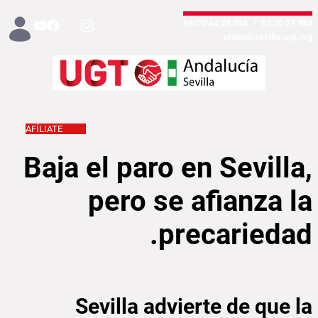
تخطي إلى المحتوى الرئيسي
954 28 64 69/70
/
954 27 30 03
union@sevilla.ugt.org
AFÍLIATE
a, pero se afianza la precariedad - Sevilla
Baja el paro en Sevilla,
pero se afianza la
precariedad.
Sevilla advierte de que la