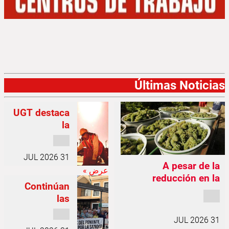
Últimas Noticias
UGT destaca
la
concienciaci
ón en la
31 JUL 2026
protección
A pesar de la
عرض »
de los
reducción en la
trabajadores
Continúan
producción francesa
frente al
las
de uva, se mantiene
movilizacion
calor en
en 4.000 el número de
31 JUL 2026
es en Atarfe
Granada,
vendimiadores