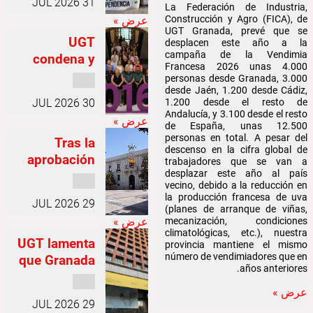
31 JUL 2026
y Santa Fe
pero
La Federación de Industria,
granadinos que se
Construcción y Agro (FICA), de
عرض »
continuará
para
van a desplazar al
UGT Granada, prevé que se
reclamar un
vigilante
UGT
desplacen este año a la
país vecino
campaña de la Vendimia
para que se
condena y
tercer
Francesa 2026 unas 4.000
muestra su
equipo de
cumpla la
personas desde Granada, 3.000
desde Jaén, 1.200 desde Cádiz,
normativa en
repulsa en
urgencias
1.200 desde el resto de
30 JUL 2026
Granada por
esta materia
ante la
Andalucía, y 3.100 desde el resto
عرض »
un presunto
saturación
de España, unas 12.500
personas en total. A pesar del
asesinato
Tras la
de los
descenso en la cifra global de
machista en
aprobación
centros de
trabajadores que se van a
desplazar este año al país
Barcelona el
del III Plan
salud
vecino, debido a la reducción en
de Igualdad
pasado 28
la producción francesa de uva
29 JUL 2026
de julio
en el
(planes de arranque de viñas,
mecanización, condiciones
عرض »
Ayuntamient
climatológicas, etc.), nuestra
UGT lamenta
o de
provincia mantiene el mismo
número de vendimiadores que en
que Granada
Granada,
años anteriores.
se quede sin
UGT exige
عرض »
la Agencia
su
29 JUL 2026
implantación
Estatal de