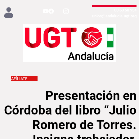
تخطي إلى المحتوى الرئيسي
954 50 63 00
union@andalucia.ugt.org
AFÍLIATE
gne trabajador, eminente obrero del arte”
Presentación en
Córdoba del libro “Julio
Romero de Torres.