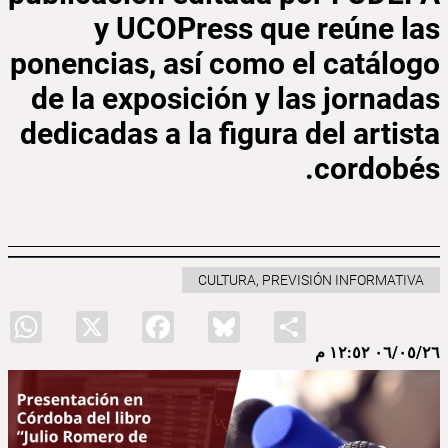
y UCOPress que reúne las
ponencias, así como el catálogo
de la exposición y las jornadas
dedicadas a la figura del artista
cordobés.
CULTURA, PREVISIÓN INFORMATIVA
WhatsApp
X
Facebook
Bluesky
Share
٠٦/٠٥/٢٦ ١٢:٥٢ م