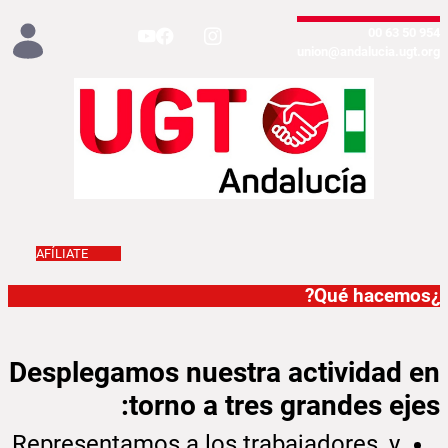
تخطي إلى المحتوى الرئيسي
954 50 63 00
union@andalucia.ugt.org
AFÍLIATE
Qué hacemos
¿Qué hacemos?
Desplegamos nuestra actividad en
torno a tres grandes ejes:
Representamos a los trabajadores, y