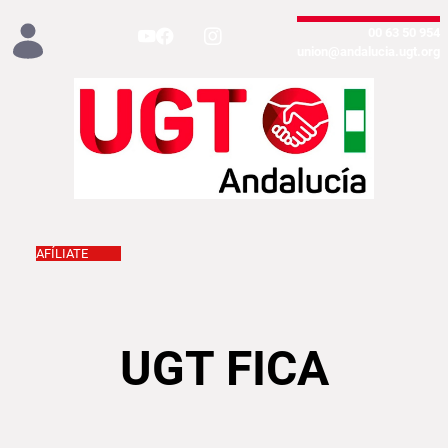
تخطي إلى المحتوى الرئيسي
954 50 63 00
union@andalucia.ugt.org
AFÍLIATE
UGT FICA
UGT FICA