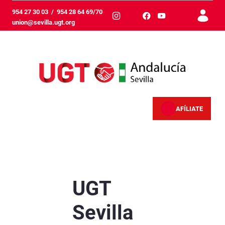
跳转到主内容
954 27 30 03
/
954 28 64 69/70
union@sevilla.ugt.org
AFÍLIATE
UGT Sevilla celebra una jornada informativa c
UGT
Sevilla