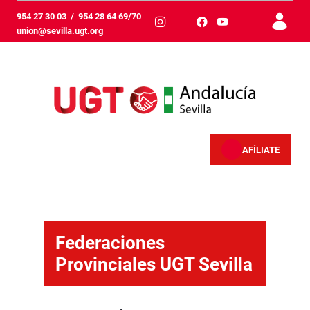
跳转到主内容
954 27 30 03
/
954 28 64 69/70
union@sevilla.ugt.org
AFÍLIATE
Federaciones provinciales - Sevilla
Federaciones
Provinciales UGT Sevilla