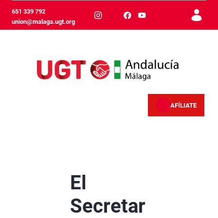
跳转到主内容
651 339 792
union@malaga.ugt.org
AFÍLIATE
El Secretario General interviene en el program
El
Secretar