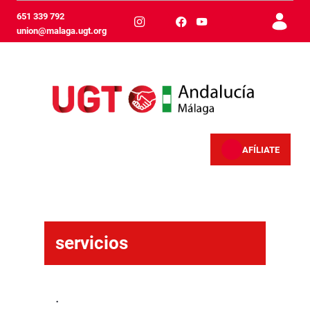
跳转到主内容
651 339 792
union@malaga.ugt.org
AFÍLIATE
Servicios - Málaga
servicios
.