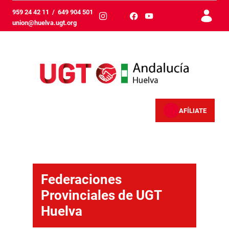
跳转到主内容
959 24 42 11
/
649 904 501
union@huelva.ugt.org
AFÍLIATE
Federaciones provinciales - Huelva
Federaciones
Provinciales de UGT
Huelva