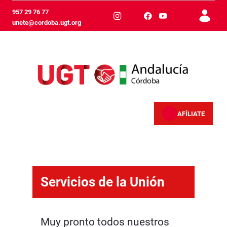
跳转到主内容
957 29 76 77
unete@cordoba.ugt.org
AFÍLIATE
Servicios - Córdoba
Servicios de la Unión
Muy pronto todos nuestros