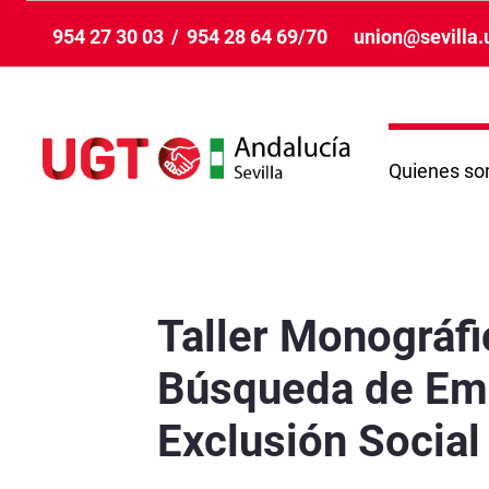
Skip to Main Content
954 27 30 03
/
954 28 64 69/70
union@sevilla.
Quienes s
Taller Monográfico de Alfabetización Básica D
Taller Monográfi
Búsqueda de Emp
Exclusión Social