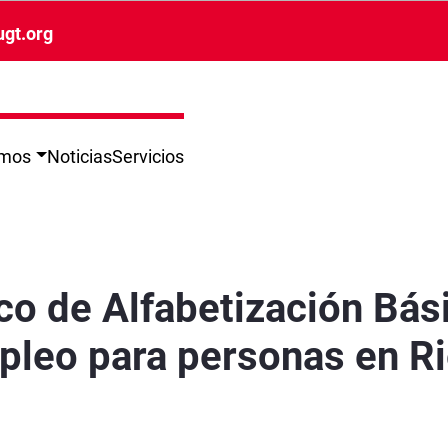
ugt.org
omos
Noticias
Servicios
igital. Búsqueda de Empleo para personas en R
co de Alfabetización Bási
leo para personas en R