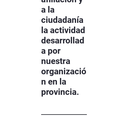
a la
ciudadanía
la actividad
desarrollad
a por
nuestra
organizació
n en la
provincia.