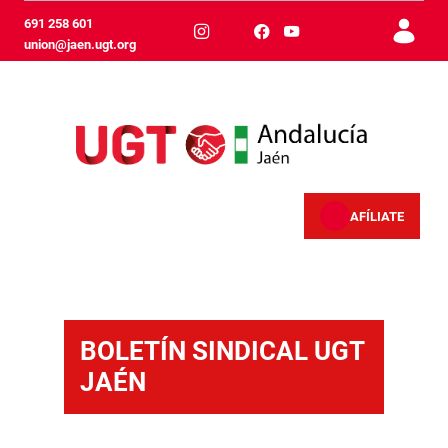
Salta al contingut principal
691 258 601
union@jaen.ugt.org
AFÍLIATE
Servicios - Jaén
BOLETÍN SINDICAL UGT
JAÉN