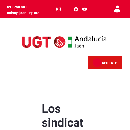
Skip to Main Content
691 258 601
union@jaen.ugt.org
AFÍLIATE
Los sindicatos FeSMC UGT y Comisiones Obrera
Los
sindicat