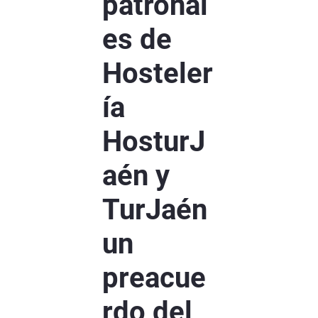
patronal
es de
Hosteler
ía
HosturJ
aén y
TurJaén
un
preacue
rdo del