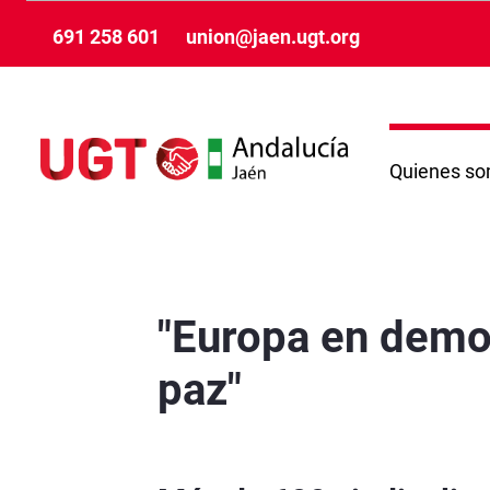
Skip to Main Content
691 258 601
union@jaen.ugt.org
Quienes s
&#34;Europa en democracia. Trabajo decente, 
"Europa en democ
paz"