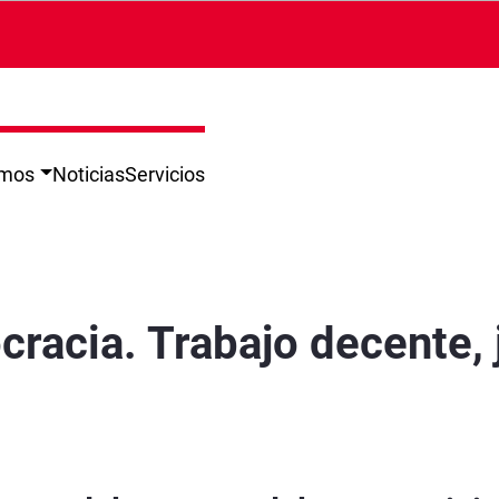
omos
Noticias
Servicios
justicia social y paz&#34; - Jaén
racia. Trabajo decente, j