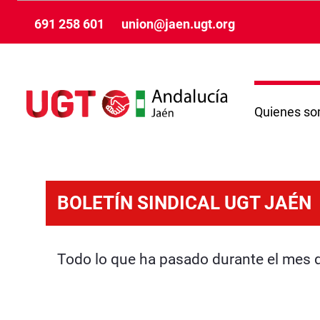
Ugrás a fő tartalomhoz
691 258 601
union@jaen.ugt.org
Quienes s
Servicios - Jaén
BOLETÍN SINDICAL UGT JAÉN
Todo lo que ha pasado durante el mes d