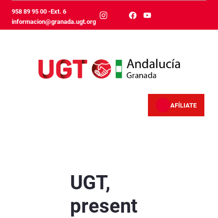
Skip to Main Content
958 89 95 00 -Ext. 6
informacion@granada.ugt.org
AFÍLIATE
UGT, presente en la concentración en defensa
UGT,
present