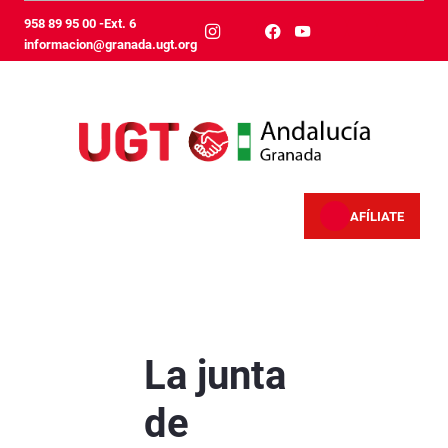
Skip to Main Content
958 89 95 00 -Ext. 6
informacion@granada.ugt.org
AFÍLIATE
La junta de personal del Ayuntamiento de Gran
La junta
de