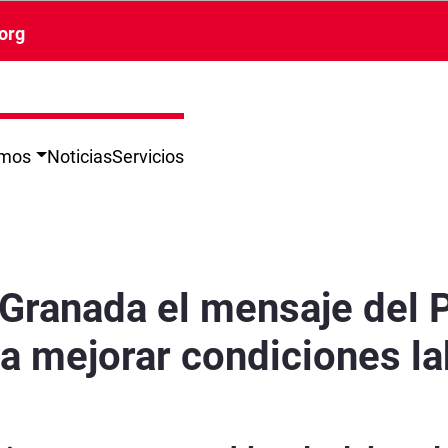
org
omos
Noticias
Servicios
ero de Mayo con una llamada a mejorar condic
 Granada el mensaje del
a mejorar condiciones la