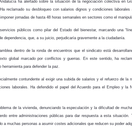
 Andalucía ha alertado sobre la situación de la negociación colectiva en 
Ha reclamado su desbloqueo con salarios dignos y condiciones laborales
e imponer jornadas de hasta 48 horas semanales en sectores como el manipul
servicios públicos como pilar del Estado del bienestar, marcando una “líne
e dependencia, que, a su juicio, perjudicaría gravemente a la ciudadanía.
mblea dentro de la ronda de encuentros que el sindicato está desarrollan
exto global marcado por conflictos y guerras. En este sentido, ha reclam
o herramienta para defender la paz.
ialmente contundente al exigir una subida de salarios y el refuerzo de la
iciones laborales. Ha defendido el papel del Acuerdo para el Empleo y la 
oblema de la vivienda, denunciando la especulación y la dificultad de much
rdo entre administraciones públicas para dar respuesta a esta situación. T
ndo a muchas personas a asumir costes adicionales que reducen su poder adqu