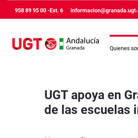
Pular para o Conteúdo principal
958 89 95 00 -Ext. 6
informacion@granada.ugt.
Quienes s
UGT apoya en Granada las reivindicaciones del
UGT apoya en Gra
de las escuelas i