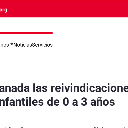
org
omos
Noticias
Servicios
 personal de las escuelas infantiles de 0 a 3 
nada las reivindicacione
nfantiles de 0 a 3 años