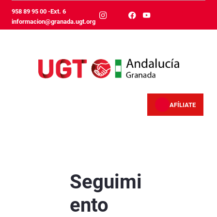
Pular para o Conteúdo principal
958 89 95 00 -Ext. 6
informacion@granada.ugt.org
AFÍLIATE
Seguimiento masivo de la jornada completa d
Seguimi
ento