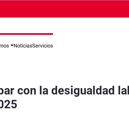
omos
Noticias
Servicios
al de género” en Córdoba en 2025 - Córdoba
bar con la desigualdad la
025