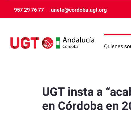
Pular para o Conteúdo principal
957 29 76 77
unete@cordoba.ugt.org
Quienes s
UGT insta a “acabar con la desigualdad labor
UGT insta a “aca
en Córdoba en 2