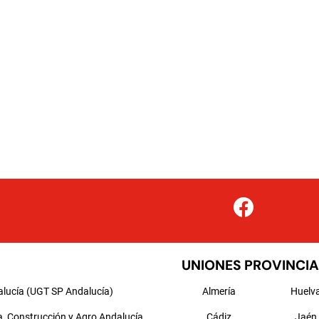
UNIONES PROVINCIA
alucía (UGT SP Andalucía)
Almería
Huelv
a, Construcción y Agro Andalucía
Cádiz
Jaén