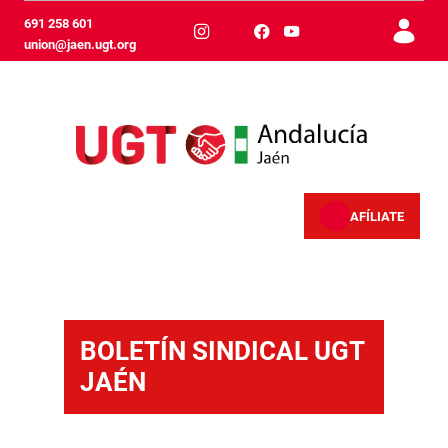
メインコンテンツにスキップ
691 258 601
union@jaen.ugt.org
AFÍLIATE
Servicios - Jaén
BOLETÍN SINDICAL UGT
JAÉN