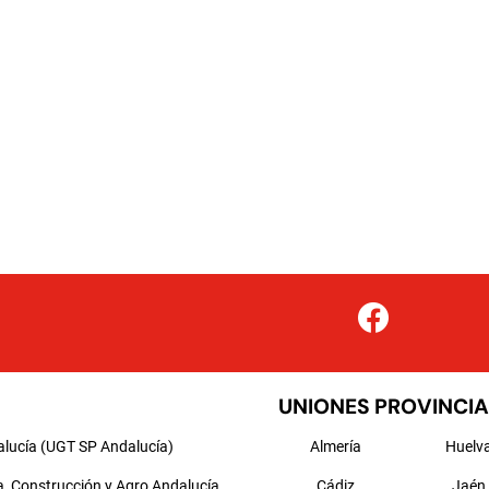
UNIONES PROVINCIA
alucía (UGT SP Andalucía)
Almería
Huelv
a, Construcción y Agro Andalucía
Cádiz
Jaén