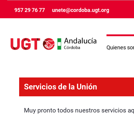
メインコンテンツにスキップ
957 29 76 77
unete@cordoba.ugt.org
Quienes s
Servicios - Córdoba
Servicios de la Unión
Muy pronto todos nuestros servicios aq