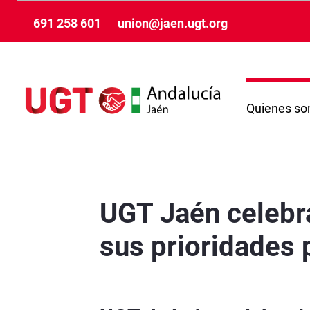
Ugrás a fő tartalomhoz
691 258 601
union@jaen.ugt.org
Quienes s
UGT Jaén celebra su primer Comité Constituyent
UGT Jaén celebra
sus prioridades p