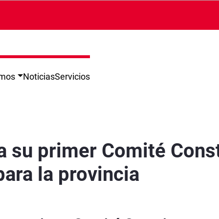
omos
Noticias
Servicios
e y fija sus prioridades para la provincia - 
 su primer Comité Consti
ara la provincia