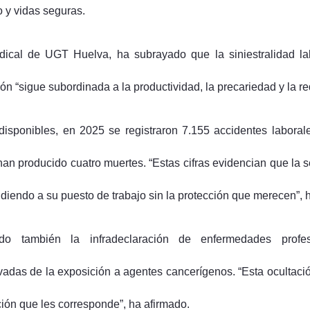
o y vidas seguras.
ndical de UGT Huelva, ha subrayado que la siniestralidad la
ón “sigue subordinada a la productividad, la precariedad y la r
disponibles, en 2025 se registraron 7.155 accidentes labora
han producido cuatro muertes. “Estas cifras evidencian que la 
diendo a su puesto de trabajo sin la protección que merecen”, 
do también la infradeclaración de enfermedades profes
ivadas de la exposición a agentes cancerígenos. “Esta ocultaci
ción que les corresponde”, ha afirmado.