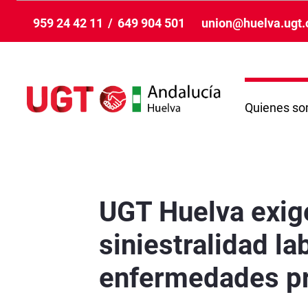
Siirry pääsisältöön
959 24 42 11
/
649 904 501
union@huelva.ugt.
Quienes s
UGT Huelva exige medidas urgentes frente a la
UGT Huelva exige
siniestralidad la
enfermedades pro