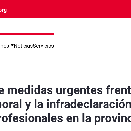
org
omos
Noticias
Servicios
 siniestralidad laboral y la infradeclaración 
 medidas urgentes frent
boral y la infradeclaració
fesionales en la provin