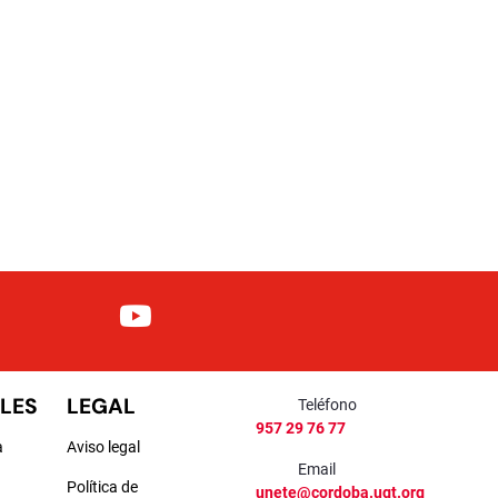
LES
LEGAL
Teléfono
957 29 76 77
a
Aviso legal
Email
Política de
unete@cordoba.ugt.org