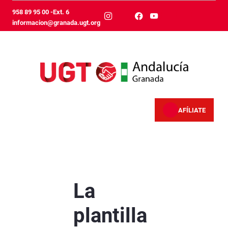
Skip to Main Content
958 89 95 00 -Ext. 6
informacion@granada.ugt.org
AFÍLIATE
La plantilla del Metro de Granada se moviliza 
La
plantilla