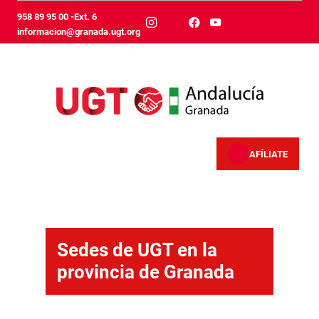
Skip to Main Content
958 89 95 00 -Ext. 6
informacion@granada.ugt.org
AFÍLIATE
Sedes locales - Granada
Sedes de UGT en la
provincia de Granada