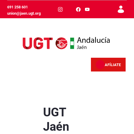
Zum Hauptinhalt springen
691 258 601
union@jaen.ugt.org
AFÍLIATE
UGT Jaén celebra su primer Comité Constituyent
UGT
Jaén