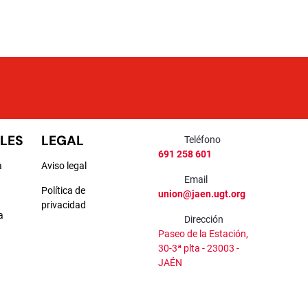
LES
LEGAL
Teléfono
691 258 601
a
Aviso legal
Email
Política de
union@jaen.ugt.org
privacidad
a
Dirección
Paseo de la Estación,
a
30-3ª plta - 23003 -
JAÉN