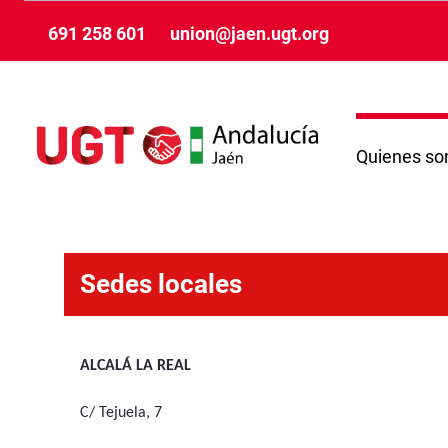
Zum Hauptinhalt springen
691 258 601
union@jaen.ugt.org
Quienes s
Sedes locales - Jaén
Sedes locales
ALCALÁ LA REAL
C/ Tejuela, 7