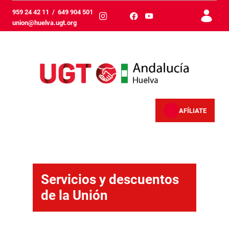
Zum Hauptinhalt springen
959 24 42 11
/
649 904 501
union@huelva.ugt.org
AFÍLIATE
Servicios - Huelva
Servicios y descuentos
de la Unión