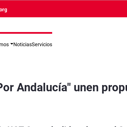
org
omos
Noticias
Servicios
 ante el reto del 17M - Granada
or Andalucía" unen prop