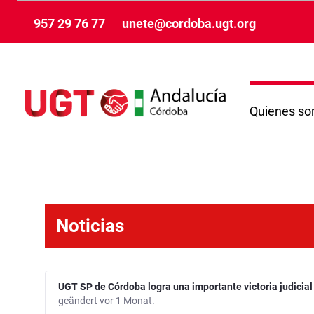
Zum Hauptinhalt springen
957 29 76 77
unete@cordoba.ugt.org
Quienes s
Noticias - Córdoba
Noticias
UGT SP de Córdoba logra una importante victoria judicial
geändert vor 1 Monat.