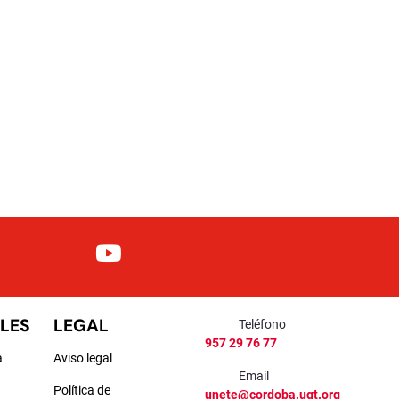
LES
LEGAL
Teléfono
957 29 76 77
a
Aviso legal
Email
Política de
unete@cordoba.ugt.org