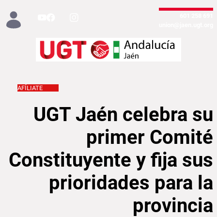
تخطي إلى المحتوى الرئيسي
691 258 601
union@jaen.ugt.org
AFÍLIATE
 sus prioridades para la provincia - Jaén
UGT Jaén celebra su
primer Comité
Constituyente y fija sus
prioridades para la
provincia