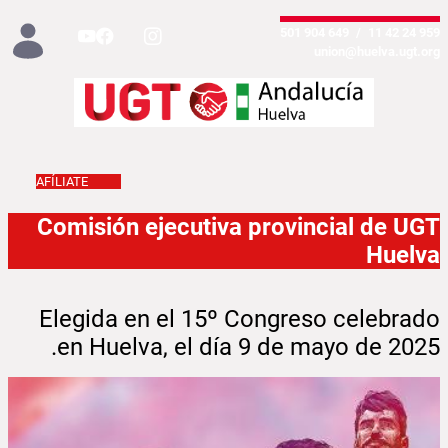
تخطي إلى المحتوى الرئيسي
649 904 501
/
959 24 42 11
union@huelva.ugt.org
AFÍLIATE
Comisión ejecutiva provincial - Huelva
Comisión ejecutiva provincial de UGT
Huelva
Elegida en el 15º Congreso celebrado
en Huelva, el día 9 de mayo de 2025.